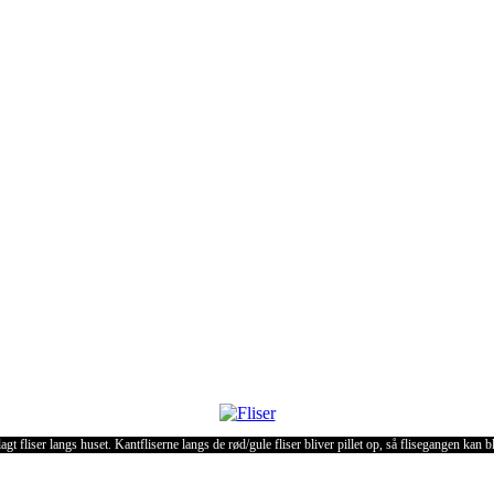
agt fliser langs huset. Kantfliserne langs de rød/gule fliser bliver pillet op, så flisegangen kan bl